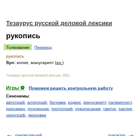
Тезаурус русской деловой лексики
рукопись
Толкование
Перевод
рукопись
Syn:
копия, манускрипт (
кн.
)
Тезаурус русской деловой лексики
.
2011
.
Игры ⚽
Поможем решить контрольную работу
Синонимы
:
автограф
,
аллограф
,
беловик
,
кодекс
,
манускрипт
,
палимпсест
,
пергамен
,
подлинник
,
протограф
,
рукописание
,
свиток
,
хартия
,
хирограф
,
черновик
руководящий
рукоятка