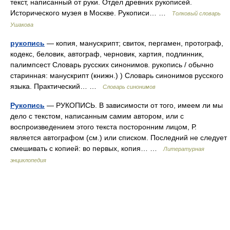
текст, написанный от руки. Отдел древних рукописей.
Исторического музея в Москве. Рукописи… …
Толковый словарь
Ушакова
рукопись
— копия, манускрипт; свиток, пергамен, протограф,
кодекс, беловик, автограф, черновик, хартия, подлинник,
палимпсест Словарь русских синонимов. рукопись / обычно
старинная: манускрипт (книжн.) ) Словарь синонимов русского
языка. Практический… …
Словарь синонимов
Рукопись
— РУКОПИСЬ. В зависимости от того, имеем ли мы
дело с текстом, написанным самим автором, или с
воспроизведением этого текста посторонним лицом, Р.
является автографом (см.) или списком. Последний не следует
смешивать с копией: во первых, копия… …
Литературная
энциклопедия